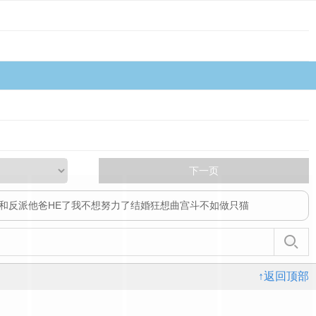
下一页
和反派他爸HE了
我不想努力了
结婚狂想曲
宫斗不如做只猫
↑返回顶部