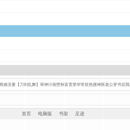
再婚丑妻
【刀剑乱舞】审神计画
堕秋
富贵荣华
常驻热搜
神医老公
穿书后我
首页
电脑版
书架
足迹