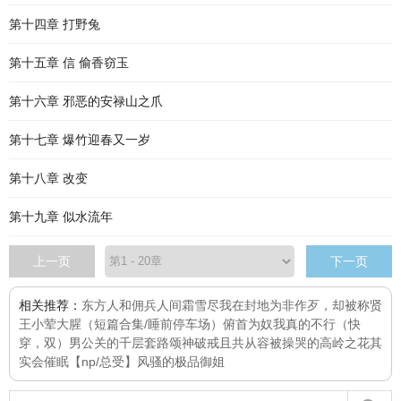
第十四章 打野兔
第十五章 信 偷香窃玉
第十六章 邪恶的安禄山之爪
第十七章 爆竹迎春又一岁
第十八章 改变
第十九章 似水流年
上一页
下一页
相关推荐：
东方人和佣兵
人间霜雪尽
我在封地为非作歹，却被称贤
王
小荤大腥（短篇合集/睡前停车场）
俯首为奴
我真的不行（快
穿，双）
男公关的千层套路
颂神
破戒
且共从容
被操哭的高岭之花其
实会催眠【np/总受】
风骚的极品御姐