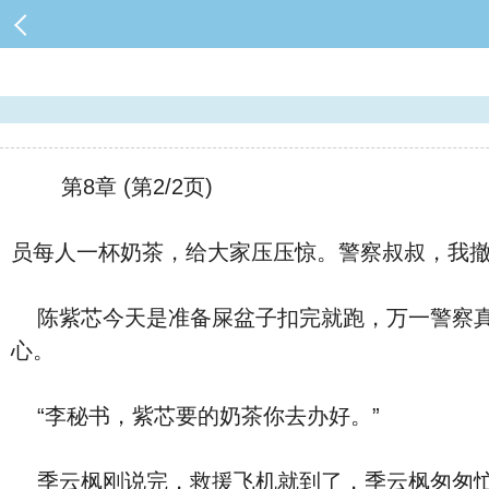
第8章 (第2/2页)
员每人一杯奶茶，给大家压压惊。警察叔叔，我撤
陈紫芯今天是准备屎盆子扣完就跑，万一警察真
心。
“李秘书，紫芯要的奶茶你去办好。”
季云枫刚说完，救援飞机就到了，季云枫匆匆忙