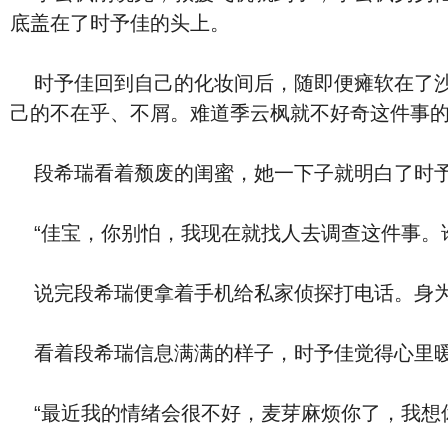
底盖在了时予佳的头上。
时予佳回到自己的化妆间后，随即便瘫软在了沙
己的不在乎、不屑。难道季云枫就不好奇这件事
段希瑞看着颓废的闺蜜，她一下子就明白了时予
“佳宝，你别怕，我现在就找人去调查这件事。
说完段希瑞便拿着手机给私家侦探打电话。身为
看着段希瑞信息满满的样子，时予佳觉得心里暖
“最近我的情绪会很不好，麦芽麻烦你了，我想