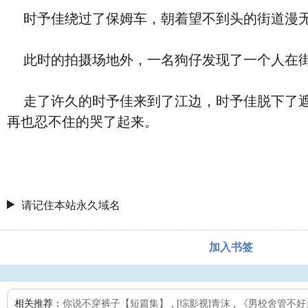
时予佳绕过了保姆车，朝着望不到头的街道漫
此时的拍摄场地外，一名狗仔发现了一个人在街
走了许久的时予佳来到了江边，时予佳脱下了遮
再也忍不住的哭了起来。
请记住本站永久域名
加入书签
相关推荐：
你说不穿裤子【短篇集】
,
[综影视]青沫
,
《男校舍管不好