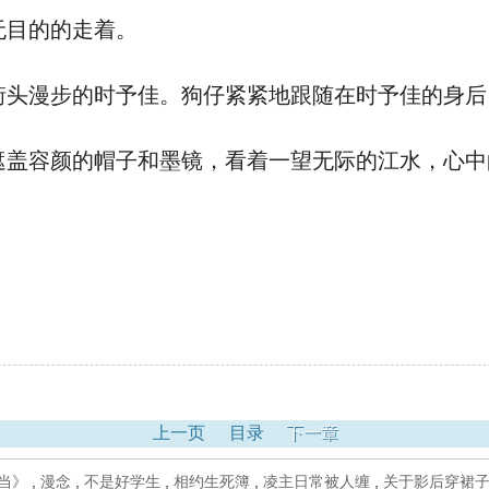
无目的的走着。
头漫步的时予佳。狗仔紧紧地跟随在时予佳的身后
盖容颜的帽子和墨镜，看着一望无际的江水，心中
上一页
目录
下一章
当》
,
漫念
,
不是好学生
,
相约生死簿
,
凌主日常被人缠
,
关于影后穿裙子