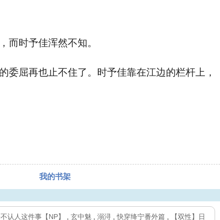
，而时予佳浑然不知。
的委屈再也止不住了。时予佳靠在江边的栏杆上，
我的书架
不认人这件事【NP】
,
玄中魅
,
溺浔
,
快穿绛宁番外篇
,
【双性】日