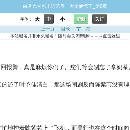
白月光带崽上综艺后，大佬他慌了_第8章
大
中
小
护眼
关灯
字体：
上一页
目录
下一章
本站域名并非永久域名！随时会关闭!请到→→→点击这里
回报警，真是麻烦你们了。您们等会别忘了拿奶茶
的还了时予佳清白，那这场闹剧反而陈紫芯没有理
忙地护着陈紫芯上了飞机，而吴轩也在这个时间向