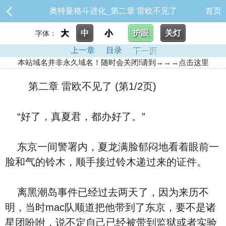
奥特曼格斗进化_第二章 雷欧不见了
首页
大
中
小
护眼
关灯
字体：
上一章
目录
下一页
本站域名并非永久域名！随时会关闭!请到→→→点击这里
第二章 雷欧不见了 (第1/2页)
“好了，真夏君，都办好了。”
东京一间警署内，夏龙满脸郁闷地看着眼前一
脸和气的铃木，顺手接过铃木递过来的证件。
离黑潮岛事件已经过去两天了，因为来历不
明，当时mac队顺道把他带到了东京，要不是诸
星团吩咐，说不定自己已经被带到监狱或者实验