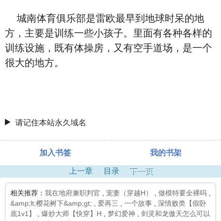
城南体育俱乐部是雷欧最早到地球时呆的地
方，主要是训练一些小孩子。里面有各种各样的
训练设施，既有体操房，又有空手道场，是一个
很大的地方。
请记住本站永久域名
加入书签
我的书架
上一章
目录
下一页
相关推荐：
我在地府兼职判官
,
宠妻（穿越H）
,
做模特要全裸吗
,
&amp;lt;樱花树下&amp;gt;
,
爱再三
,
一个故事
,
深情败类【假卧
底1v1】
,
爆炒大师【快穿】H
,
梦幻爱神
,
剑灵和龙傲天怎么可以