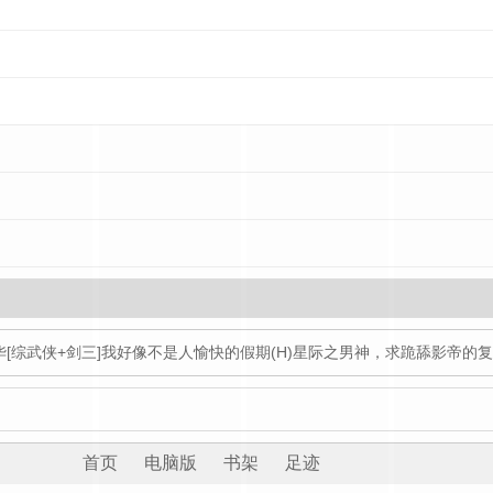
华
[综武侠+剑三]我好像不是人
愉快的假期(H)
星际之男神，求跪舔
影帝的复
首页
电脑版
书架
足迹