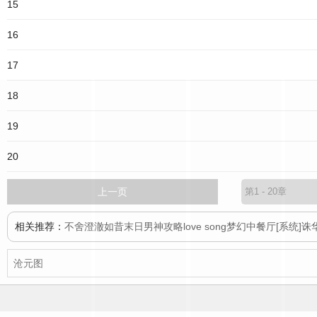
15
16
17
18
19
20
上一页
相关推荐：
不舍
澄澈如昔
末日男神攻略
love song
梦幻中餐厅[系统]
诛