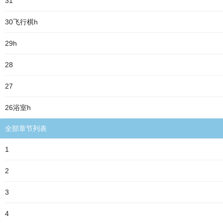
31
30飞行棋h
29h
28
27
26浴室h
全部章节列表
1
2
3
4