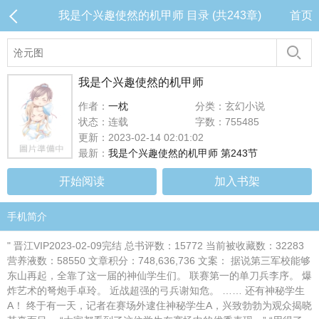
我是个兴趣使然的机甲师 目录 (共243章)
首页
我是个兴趣使然的机甲师
作者：
一枕
分类：玄幻小说
状态：连载
字数：755485
更新：2023-02-14 02:01:02
最新：
我是个兴趣使然的机甲师 第243节
开始阅读
加入书架
手机简介
" 晋江VIP2023-02-09完结 总书评数：15772 当前被收藏数：32283
营养液数：58550 文章积分：748,636,736 文案： 据说第三军校能够
东山再起，全靠了这一届的神仙学生们。 联赛第一的单刀兵李序。 爆
炸艺术的弩炮手卓玲。 近战超强的弓兵谢知危。 …… 还有神秘学生
A！ 终于有一天，记者在赛场外逮住神秘学生A，兴致勃勃为观众揭晓