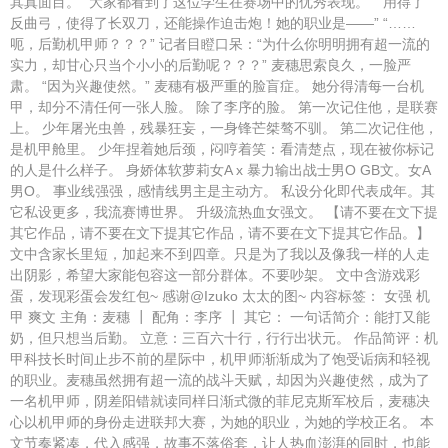
其真面目。 “大家都看到了这位学生在赛场中的优秀表现。” “用得了
反曲弓，使得了长双刀，还能操作迫击炮！她的职业是——” “……
呃，后勤机甲师？？？” 记者目瞪口呆：“为什么你明明拥有超一流的
实力，却甘心只当个小小的后勤呢？？？” 麦穗思索良久，一脸严
肃。 “因为兴趣使然。” 麦穗有极严重的脸盲症。 她分得清每一台机
甲，却分不清任何一张人脸。 除了李序的脸。 第一次记住他，是联赛
上。 少年屠光虫兽，残暴狂妄，一身锋芒桀骜不驯。 第二次记住他，
是机甲舱里。 少年捏着她后颈，闷哼着笑：看清楚点，现在被你标记
的人是什么样子。 身娇体软萝莉女A x 暴力输出战士男O GB文。女A
男O。 事业线强强，感情线男主是主动方。 私设分化即代表成年。其
它私设更多，我流赛博世界。 升级流热血女强文。 【请不要在文下提
其它作品，请不要在文下提其它作品，请不要在文下提其它作品。】
文中含家长里短，加起来不到四章。只是为了我以及像我一样的人走
出阴影，希望大家能包容这一部分群体。不要吵架。 文中含游戏彩
蛋，发现彩蛋会发红包~ 感谢@Izuko 太太的图~ 内容标签： 女强 机
甲 爽文 主角：麦穗 ┃ 配角：李序 ┃ 其它： 一句话简介：能打又能
奶，但只想当后勤。 立意：三百六十行，行行出状元。 作品简评：机
甲科技长时间止步不前的星际中，机甲师渐渐成为了饱受诟病和轻视
的职业。麦穗虽然拥有超一流的战斗天赋，却因为兴趣使然，成为了
一名机甲师，阴差阳错就读同样日渐式微的菲尼克斯军校后，麦穗决
心以机甲师的身份走进联邦大赛，为她的职业，为她的学校正名。 本
文节奏紧凑，代入感强，故事不落俗套，让人热血澎湃的同时，也能