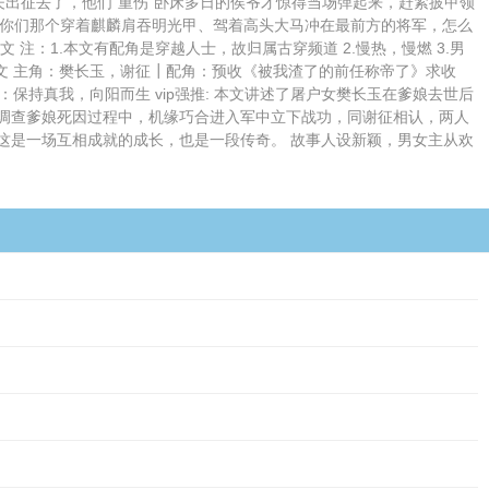
出征去了，他们“重伤”卧床多日的侯爷才惊得当场弹起来，赶紧披甲领
“你们那个穿着麒麟肩吞明光甲、驾着高头大马冲在最前方的将军，怎么
注：1.本文有配角是穿越人士，故归属古穿频道 2.慢热，慢燃 3.男
文 主角：樊长玉，谢征┃配角：预收《被我渣了的前任称帝了》求收
持真我，向阳而生 vip强推: 本文讲述了屠户女樊长玉在爹娘去世后
调查爹娘死因过程中，机缘巧合进入军中立下战功，同谢征相认，两人
这是一场互相成就的成长，也是一段传奇。 故事人设新颖，男女主从欢