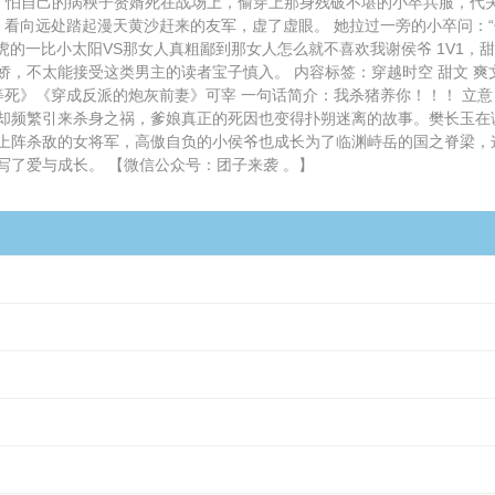
，怕自己的病秧子赘婿死在战场上，偷穿上那身残破不堪的小卒兵服，代夫
，看向远处踏起漫天黄沙赶来的友军，虚了虚眼。 她拉过一旁的小卒问：
的一比小太阳VS那女人真粗鄙到那女人怎么就不喜欢我谢侯爷 1V1，甜文 
，不太能接受这类男主的读者宝子慎入。 内容标签：穿越时空 甜文 爽
》《穿成反派的炮灰前妻》可宰 一句话简介：我杀猪养你！！！ 立意：保
却频繁引来杀身之祸，爹娘真正的死因也变得扑朔迷离的故事。樊长玉在
上阵杀敌的女将军，高傲自负的小侯爷也成长为了临渊峙岳的国之脊梁，
了爱与成长。 【微信公众号：团子来袭 。】