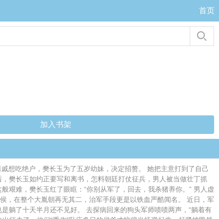
首页
加入书架
过世，竹马退婚，亲戚想吃绝户，樊长玉为了五岁幼妹，决定招赘。 她把主意打到了自己
后，樊长玉如约正要写和离书，怎料朝廷打仗征兵，男人被当做壮丁抓
般艰难，樊长玉红了眼眶：“你别从军了，回去，我杀猪养你。” 男人虚
功封侯，在整个大胤朝再无其二，治军手段更是以铁血严酷闻名。 近日，军
是躺了十天半月还不见好。 去探病回来的狗头军师啧啧两声，“躺着有