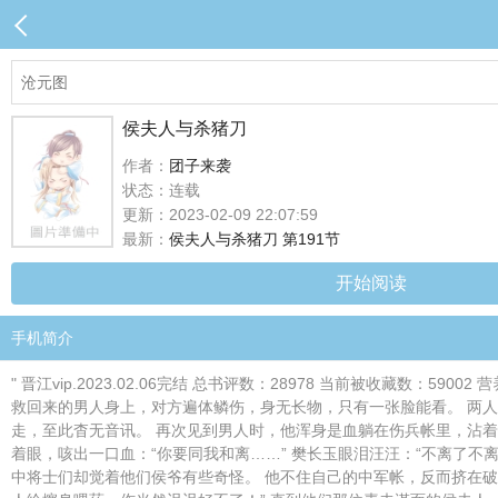
侯夫人与杀猪刀
作者：
团子来袭
状态：连载
更新：2023-02-09 22:07:59
最新：
侯夫人与杀猪刀 第191节
开始阅读
手机简介
" 晋江vip.2023.02.06完结 总书评数：28978 当前被收藏数：5
救回来的男人身上，对方遍体鳞伤，身无长物，只有一张脸能看。 两
走，至此杳无音讯。 再次见到男人时，他浑身是血躺在伤兵帐里，沾着
着眼，咳出一口血：“你要同我和离……” 樊长玉眼泪汪汪：“不离了不
中将士们却觉着他们侯爷有些奇怪。 他不住自己的中军帐，反而挤在破