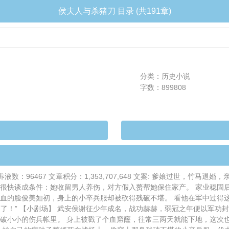
侯夫人与杀猪刀 目录 (共191章)
分类：历史小说
字数：899808
9002 营养液数：96467 文章积分：1,353,707,648 文案: 爹娘
人很快谈成条件：她收留男人养伤，对方假入赘帮她保住家产。 家业稳固
血的脸俊美如初，身上的小卒兵服却被砍得残破不堪。 看他在军中过得这
离了！” 【小剧场】 武安侯谢征少年成名，战功赫赫，弱冠之年便以军
破小小的伤兵帐里。 身上被戳了个血窟窿，往常三两天就能下地，这次也