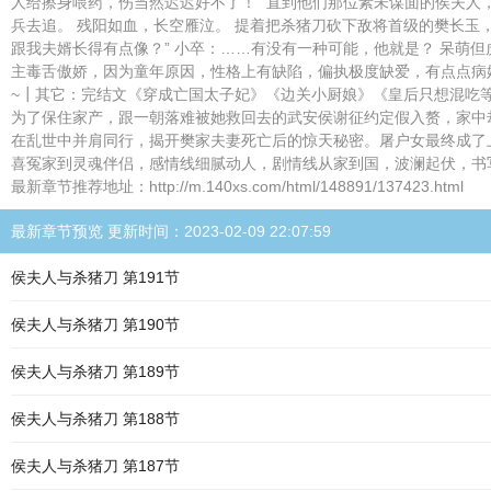
人给擦身喂药，伤当然迟迟好不了！” 直到他们那位素未谋面的侯夫人
兵去追。 残阳如血，长空雁泣。 提着把杀猪刀砍下敌将首级的樊长玉
跟我夫婿长得有点像？” 小卒：……有没有一种可能，他就是？ 呆萌但虎
主毒舌傲娇，因为童年原因，性格上有缺陷，偏执极度缺爱，有点点病娇
~┃其它：完结文《穿成亡国太子妃》《边关小厨娘》《皇后只想混吃等死
为了保住家产，跟一朝落难被她救回去的武安侯谢征约定假入赘，家中
在乱世中并肩同行，揭开樊家夫妻死亡后的惊天秘密。屠户女最终成了
喜冤家到灵魂伴侣，感情线细腻动人，剧情线从家到国，波澜起伏，书写
最新章节推荐地址：http://m.140xs.com/html/148891/137423.html
最新章节预览 更新时间：2023-02-09 22:07:59
侯夫人与杀猪刀 第191节
侯夫人与杀猪刀 第190节
侯夫人与杀猪刀 第189节
侯夫人与杀猪刀 第188节
侯夫人与杀猪刀 第187节